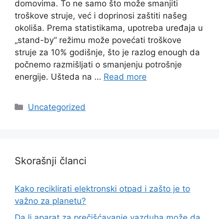
domovima. To ne samo što može smanjiti
troškove struje, već i doprinosi zaštiti našeg
okoliša. Prema statistikama, upotreba uređaja u
„stand-by“ režimu može povećati troškove
struje za 10% godišnje, što je razlog enough da
počnemo razmišljati o smanjenju potrošnje
energije. Ušteda na …
Read more
Categories
Uncategorized
Skorašnji članci
Kako reciklirati elektronski otpad i zašto je to
važno za planetu?
Da li aparat za prečišćavanje vazduha može da