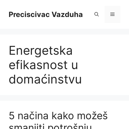
Skip
to
Preciscivac Vazduha
Menu
content
Energetska
efikasnost u
domaćinstvu
5 načina kako možeš
smanjiti potrošnju