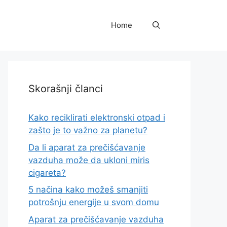
Home
Skorašnji članci
Kako reciklirati elektronski otpad i
zašto je to važno za planetu?
Da li aparat za prečišćavanje
vazduha može da ukloni miris
cigareta?
5 načina kako možeš smanjiti
potrošnju energije u svom domu
Aparat za prečišćavanje vazduha