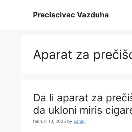
Skip
to
Preciscivac Vazduha
content
Aparat za preči
Da li aparat za pre
da ukloni miris cigar
februar 10, 2025
by
Zaraki